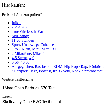
Hier kaufen:
Preis bei Amazon prüfen*
Julian
26/04/2021
True Wireless In Ear
Skullcandy
11-20 Stunden
Sport
,
Unterwegs
,
Zuhause
Groß
,
Klein
,
Mini
,
Mittel
,
XL
2 Mikrofone
,
Mikrofon
4-5 Sterne
,
4,0
0-50
,
40,00
Ausgeglichen
,
Bassbetont
,
EDM
,
Hip Hop / Rap
,
Hörbücher
/ Hörspiele
,
Jazz
,
Podcast
,
RnB / Soul
,
Rock
,
Sprachbetont
Weitere Testberichte
1More Open Earbuds S70 Test
Lesen
Skullcandy Dime EVO Testbericht