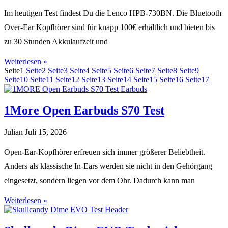
Im heutigen Test findest Du die Lenco HPB-730BN. Die Bluetooth
Over-Ear Kopfhörer sind für knapp 100€ erhältlich und bieten bis
zu 30 Stunden Akkulaufzeit und
Weiterlesen »
Seite
1
Seite
2
Seite
3
Seite
4
Seite
5
Seite
6
Seite
7
Seite
8
Seite
9
Seite
10
Seite
11
Seite
12
Seite
13
Seite
14
Seite
15
Seite
16
Seite
17
1More Open Earbuds S70 Test
Julian
Juli 15, 2026
Open-Ear-Kopfhörer erfreuen sich immer größerer Beliebtheit.
Anders als klassische In-Ears werden sie nicht in den Gehörgang
eingesetzt, sondern liegen vor dem Ohr. Dadurch kann man
Weiterlesen »