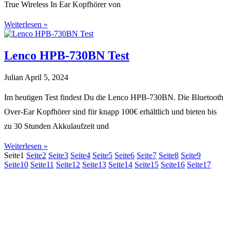
True Wireless In Ear Kopfhörer von
Weiterlesen »
Lenco HPB-730BN Test
Julian
April 5, 2024
Im heutigen Test findest Du die Lenco HPB-730BN. Die Bluetooth
Over-Ear Kopfhörer sind für knapp 100€ erhältlich und bieten bis
zu 30 Stunden Akkulaufzeit und
Weiterlesen »
Seite
1
Seite
2
Seite
3
Seite
4
Seite
5
Seite
6
Seite
7
Seite
8
Seite
9
Seite
10
Seite
11
Seite
12
Seite
13
Seite
14
Seite
15
Seite
16
Seite
17