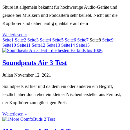
Shure ist allgemein bekannt für hochwertige Audio-Geräte und
gerade bei Musikern und Podcastern sehr beliebt. Nicht nur die
Kopfhörer sind dabei häufig qualitativ auf dem
Weiterlesen »
Seite
1
Seite
2
Seite
3
Seite
4
Seite
5
Seite
6
Seite
7
Seite
8
Seite
9
Seite
10
Seite
11
Seite
12
Seite
13
Seite
14
Seite
15
Soundpeats Air 3 Test
Julian
November 12, 2021
Soundpeats ist hier und da dem ein oder anderen ein Begriff,
letztlich aber doch eher ein kleiner Nischenhersteller aus Fernost,
der Kopfhörer zum günstigen Preis
Weiterlesen »