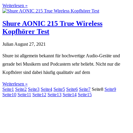
Weiterlesen »
Shure AONIC 215 True Wireless
Kopfhörer Test
Julian
August 27, 2021
Shure ist allgemein bekannt für hochwertige Audio-Geräte und
gerade bei Musikern und Podcastern sehr beliebt. Nicht nur die
Kopfhörer sind dabei häufig qualitativ auf dem
Weiterlesen »
Seite
1
Seite
2
Seite
3
Seite
4
Seite
5
Seite
6
Seite
7
Seite
8
Seite
9
Seite
10
Seite
11
Seite
12
Seite
13
Seite
14
Seite
15