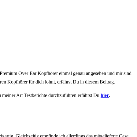
den Premium Over-Ear Kopfhörer einmal genau angesehen und mir sind
en Kopfhörer für dich lohnt, erfährst Du in diesem Beitrag.
u meiner Art Testberichte durchzuführen erfährst Du
hier
.
tig. Gleichzeitig empfinde ich allerdings das mitgelieferte Case,