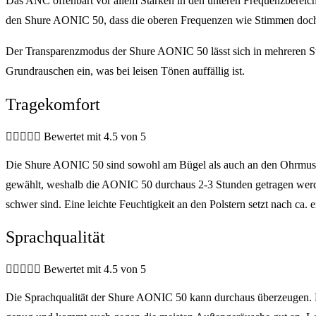
Das ANC offenbart vor allem Stärken in den unteren Frequenzbereiche
den Shure AONIC 50, dass die oberen Frequenzen wie Stimmen doch noc
Der Transparenzmodus der Shure AONIC 50 lässt sich in mehreren Stufen
Grundrauschen ein, was bei leisen Tönen auffällig ist.
Tragekomfort





Bewertet mit 4.5 von 5
Die Shure AONIC 50 sind sowohl am Bügel als auch an den Ohrmusche
gewählt, weshalb die AONIC 50 durchaus 2-3 Stunden getragen werden
schwer sind. Eine leichte Feuchtigkeit an den Polstern setzt nach ca. e
Sprachqualität





Bewertet mit 4.5 von 5
Die Sprachqualität der Shure AONIC 50 kann durchaus überzeugen. Me