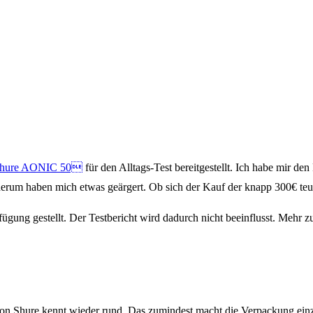
hure AONIC 50
für den Alltags-Test bereitgestellt. Ich habe mir 
derum haben mich etwas geärgert. Ob sich der Kauf der knapp 300€ teur
ügung gestellt. Der Testbericht wird dadurch nicht beeinflusst. Mehr z
Shure kennt wieder rund. Das zumindest macht die Verpackung einzigar