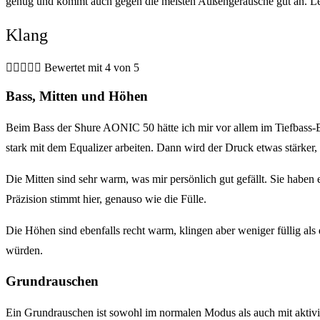
genug und kommt auch gegen die meisten Außengeräusche gut an. Led
Klang





Bewertet mit 4 von 5
Bass, Mitten und Höhen
Beim Bass der Shure AONIC 50 hätte ich mir vor allem im Tiefbass-
stark mit dem Equalizer arbeiten. Dann wird der Druck etwas stärker, 
Die Mitten sind sehr warm, was mir persönlich gut gefällt. Sie haben
Präzision stimmt hier, genauso wie die Fülle.
Die Höhen sind ebenfalls recht warm, klingen aber weniger füllig als
würden.
Grundrauschen
Ein Grundrauschen ist sowohl im normalen Modus als auch mit akti