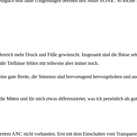
iglich sehr laute Umgebungen bereiten den Shure AONIC 50 leichte Pr
Bereich mehr Druck und Fülle gewünscht. Insgesamt sind die Bässe se
die Tiefbässe fehlen mir teilweise aber immer noch.
 eine gute Breite, die Stimmen sind hervorragend hervorgehoben und au
 die Mitten und für mich etwas differenzierter, was ich persönlich als
viertem ANC nicht vorhanden. Erst mit dem Einschalten vom Transpa