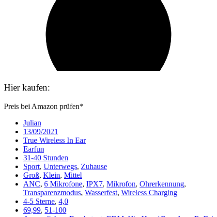
Hier kaufen:
Preis bei Amazon prüfen*
Julian
13/09/2021
True Wireless In Ear
Earfun
31-40 Stunden
Sport
,
Unterwegs
,
Zuhause
Groß
,
Klein
,
Mittel
ANC
,
6 Mikrofone
,
IPX7
,
Mikrofon
,
Ohrerkennung
,
Transparenzmodus
,
Wasserfest
,
Wireless Charging
4-5 Sterne
,
4,0
69,99
,
51-100