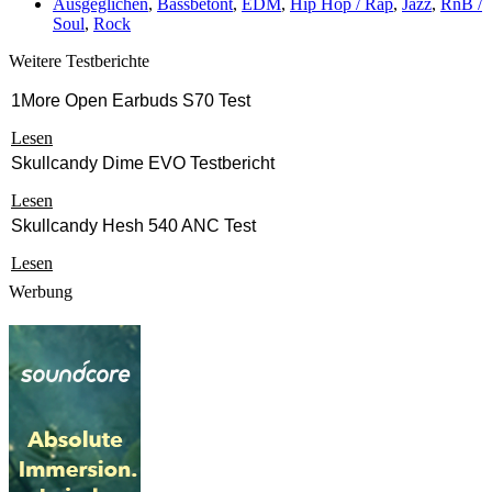
Ausgeglichen
,
Bassbetont
,
EDM
,
Hip Hop / Rap
,
Jazz
,
RnB /
Soul
,
Rock
Weitere Testberichte
1More Open Earbuds S70 Test
Lesen
Skullcandy Dime EVO Testbericht
Lesen
Skullcandy Hesh 540 ANC Test
Lesen
Werbung