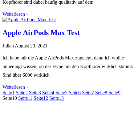
Kopfhörer sind dabei häufig qualitativ auf dem
Weiterlesen »
Apple AirPods Max Test
Julian
August 20, 2021
Ich habe mir die Apple AirPods Max zugelegt, denn ich wollte
unbedingt wissen, ob der Hype um den Kopfhörer wirklich stimmt.
Sind über 600€ wirklich
Weiterlesen »
Seite
1
Seite
2
Seite
3
Seite
4
Seite
5
Seite
6
Seite
7
Seite
8
Seite
9
Seite
10
Seite
11
Seite
12
Seite
13