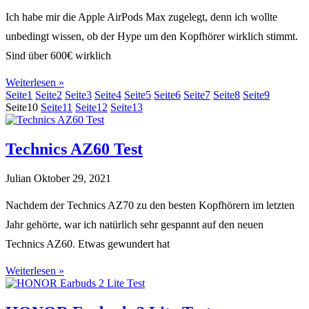
Ich habe mir die Apple AirPods Max zugelegt, denn ich wollte
unbedingt wissen, ob der Hype um den Kopfhörer wirklich stimmt.
Sind über 600€ wirklich
Weiterlesen »
Seite
1
Seite
2
Seite
3
Seite
4
Seite
5
Seite
6
Seite
7
Seite
8
Seite
9
Seite
10
Seite
11
Seite
12
Seite
13
Technics AZ60 Test
Julian
Oktober 29, 2021
Nachdem der Technics AZ70 zu den besten Kopfhörern im letzten
Jahr gehörte, war ich natürlich sehr gespannt auf den neuen
Technics AZ60. Etwas gewundert hat
Weiterlesen »