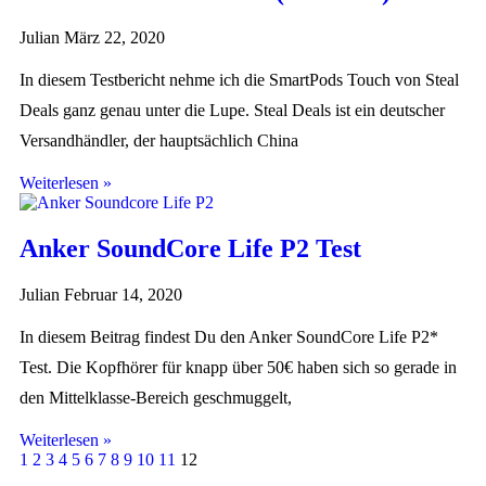
Julian
März 22, 2020
In diesem Testbericht nehme ich die SmartPods Touch von Steal
Deals ganz genau unter die Lupe. Steal Deals ist ein deutscher
Versandhändler, der hauptsächlich China
Weiterlesen »
Anker SoundCore Life P2 Test
Julian
Februar 14, 2020
In diesem Beitrag findest Du den Anker SoundCore Life P2*
Test. Die Kopfhörer für knapp über 50€ haben sich so gerade in
den Mittelklasse-Bereich geschmuggelt,
Weiterlesen »
1
2
3
4
5
6
7
8
9
10
11
12