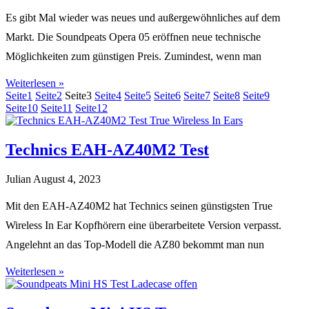
Es gibt Mal wieder was neues und außergewöhnliches auf dem
Markt. Die Soundpeats Opera 05 eröffnen neue technische
Möglichkeiten zum günstigen Preis. Zumindest, wenn man
Weiterlesen »
Seite
1
Seite
2
Seite
3
Seite
4
Seite
5
Seite
6
Seite
7
Seite
8
Seite
9
Seite
10
Seite
11
Seite
12
Technics EAH-AZ40M2 Test
Julian
August 4, 2023
Mit den EAH-AZ40M2 hat Technics seinen günstigsten True
Wireless In Ear Kopfhörern eine überarbeitete Version verpasst.
Angelehnt an das Top-Modell die AZ80 bekommt man nun
Weiterlesen »