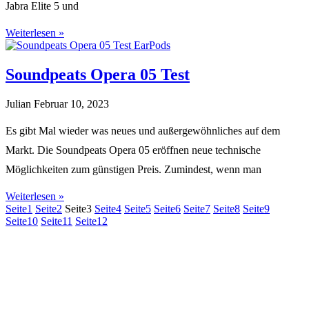
Jabra Elite 5 und
Weiterlesen »
Soundpeats Opera 05 Test
Julian
Februar 10, 2023
Es gibt Mal wieder was neues und außergewöhnliches auf dem
Markt. Die Soundpeats Opera 05 eröffnen neue technische
Möglichkeiten zum günstigen Preis. Zumindest, wenn man
Weiterlesen »
Seite
1
Seite
2
Seite
3
Seite
4
Seite
5
Seite
6
Seite
7
Seite
8
Seite
9
Seite
10
Seite
11
Seite
12