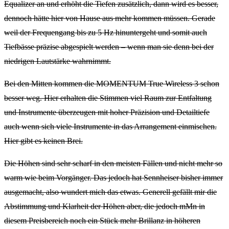
Equalizer an und erhöht die Tiefen zusätzlich, dann wird es besser,
dennoch hätte hier von Hause aus mehr kommen müssen. Gerade
weil der Frequengang bis zu 5 Hz hinuntergeht und somit auch
Tiefbässe präzise abgespielt werden – wenn man sie denn bei der
niedrigen Lautstärke wahrnimmt.
Bei den Mitten kommen die MOMENTUM True Wireless 3 schon
besser weg. Hier erhalten die Stimmen viel Raum zur Entfaltung
und Instrumente überzeugen mit hoher Präzision und Detailtiefe
auch wenn sich viele Instrumente in das Arrangement einmischen.
Hier gibt es keinen Brei.
Die Höhen sind sehr scharf in den meisten Fällen und nicht mehr so
warm wie beim Vorgänger. Das jedoch hat Sennheiser bisher immer
ausgemacht, also wundert mich das etwas. Generell gefällt mir die
Abstimmung und Klarheit der Höhen aber, die jedoch mMn in
diesem Preisbereich noch ein Stück mehr Brillanz in höheren