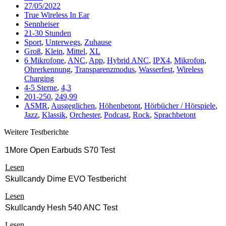
27/05/2022
True Wireless In Ear
Sennheiser
21-30 Stunden
Sport
,
Unterwegs
,
Zuhause
Groß
,
Klein
,
Mittel
,
XL
6 Mikrofone
,
ANC
,
App
,
Hybrid ANC
,
IPX4
,
Mikrofon
,
Ohrerkennung
,
Transparenzmodus
,
Wasserfest
,
Wireless
Charging
4-5 Sterne
,
4,3
201-250
,
249,99
ASMR
,
Ausgeglichen
,
Höhenbetont
,
Hörbücher / Hörspiele
,
Jazz
,
Klassik
,
Orchester
,
Podcast
,
Rock
,
Sprachbetont
Weitere Testberichte
1More Open Earbuds S70 Test
Lesen
Skullcandy Dime EVO Testbericht
Lesen
Skullcandy Hesh 540 ANC Test
Lesen