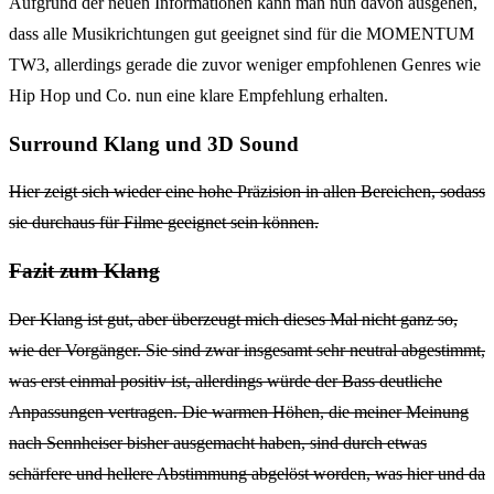
Aufgrund der neuen Informationen kann man nun davon ausgehen,
dass alle Musikrichtungen gut geeignet sind für die MOMENTUM
TW3, allerdings gerade die zuvor weniger empfohlenen Genres wie
Hip Hop und Co. nun eine klare Empfehlung erhalten.
Surround Klang und 3D Sound
Hier zeigt sich wieder eine hohe Präzision in allen Bereichen, sodass
sie durchaus für Filme geeignet sein können.
Fazit zum Klang
Der Klang ist gut, aber überzeugt mich dieses Mal nicht ganz so,
wie der Vorgänger. Sie sind zwar insgesamt sehr neutral abgestimmt,
was erst einmal positiv ist, allerdings würde der Bass deutliche
Anpassungen vertragen. Die warmen Höhen, die meiner Meinung
nach Sennheiser bisher ausgemacht haben, sind durch etwas
schärfere und hellere Abstimmung abgelöst worden, was hier und da