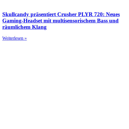
Skullcandy präsentiert Crusher PLYR 720: Neues
Gaming-Headset mit multisensorischem Bass und
räumlichem Klang
Weiterlesen »