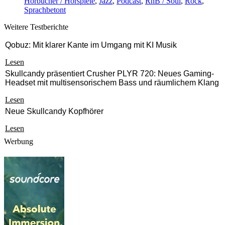
Hörbücher / Hörspiele
,
Jazz
,
Podcast
,
RnB / Soul
,
Rock
,
Sprachbetont
Weitere Testberichte
Qobuz: Mit klarer Kante im Umgang mit KI Musik
Lesen
Skullcandy präsentiert Crusher PLYR 720: Neues Gaming-
Headset mit multisensorischem Bass und räumlichem Klang
Lesen
Neue Skullcandy Kopfhörer
Lesen
Werbung