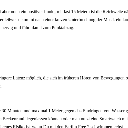
st aber noch ein positiver Punkt, mit fast 15 Metern ist die Reichwei
ber teilweise kommt nach einer kurzen Unterbrechung der Musik ein k
h nervig und führt damit zum Punktabzug.
ingere Latenz möglich, die sich im früheren Hören von Bewegungen 
t.
ür 30 Minuten und maximal 1 Meter gegen das Eindringen von Wasser g
 Beckenrand liegenlassen können oder man nutzt eine Smartwatch mit 
n eigenes Risiko ist, wenn Du mit den Earfun Free 2 schwimmen gehst.