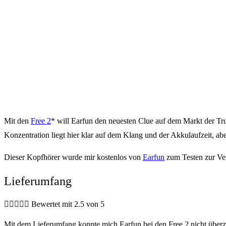
Mit den
Free 2
* will Earfun den neuesten Clue auf dem Markt der Tru
Konzentration liegt hier klar auf dem Klang und der Akkulaufzeit, ab
Dieser Kopfhörer wurde mir kostenlos von
Earfun
zum Testen zur Ver
Lieferumfang





Bewertet mit 2.5 von 5
Mit dem Lieferumfang konnte mich Earfun bei den Free 2 nicht überze