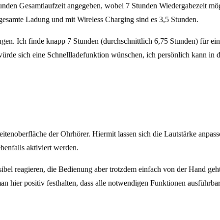
tunden Gesamtlaufzeit angegeben, wobei 7 Stunden Wiedergabezeit mögli
 gesamte Ladung und mit Wireless Charging sind es 3,5 Stunden.
gen. Ich finde knapp 7 Stunden (durchschnittlich 6,75 Stunden) für e
 würde sich eine Schnellladefunktion wünschen, ich persönlich kann in di
eitenoberfläche der Ohrhörer. Hiermit lassen sich die Lautstärke anp
benfalls aktiviert werden.
sibel reagieren, die Bedienung aber trotzdem einfach von der Hand geht 
 hier positiv festhalten, dass alle notwendigen Funktionen ausführba