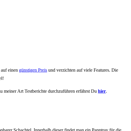
 auf einen
günstigen Preis
und verzichten auf viele Features. Die
el!
zu meiner Art Testberichte durchzuführen erfährst Du
hier
.
barer Schachtel. Innerhalb dieser findet man ein Papptray für die