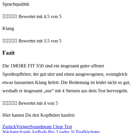
Sprachqualität





Bewertet mit 4.5 von 5
Klang





Bewertet mit 3.5 von 5
Fazit
Die 1MORE FIT S50 sind ein insgesamt guter offener
Sportkopfhörer, der gut sitzt und einen ausgewogenen, wenngleich
etwas bassarmen Klang liefert. Die Bedienung ist leider nicht so gut,
weshalb er insgesamt „nur“ mit 4 Sternen aus dem Test hervorgeht.





Bewertet mit 4 von 5
Hier kannst Du den Kopfhörer kaufen:
Zurück
Voriger
Soundpeats Clear Test
Nächster
Apple AirPods Pro 2 (oder 3) Test
Nächster