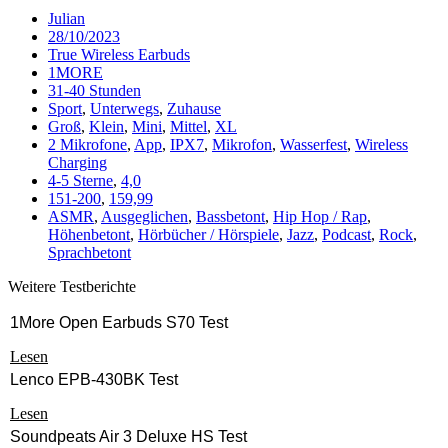
Julian
28/10/2023
True Wireless Earbuds
1MORE
31-40 Stunden
Sport
,
Unterwegs
,
Zuhause
Groß
,
Klein
,
Mini
,
Mittel
,
XL
2 Mikrofone
,
App
,
IPX7
,
Mikrofon
,
Wasserfest
,
Wireless
Charging
4-5 Sterne
,
4,0
151-200
,
159,99
ASMR
,
Ausgeglichen
,
Bassbetont
,
Hip Hop / Rap
,
Höhenbetont
,
Hörbücher / Hörspiele
,
Jazz
,
Podcast
,
Rock
,
Sprachbetont
Weitere Testberichte
1More Open Earbuds S70 Test
Lesen
Lenco EPB-430BK Test
Lesen
Soundpeats Air 3 Deluxe HS Test