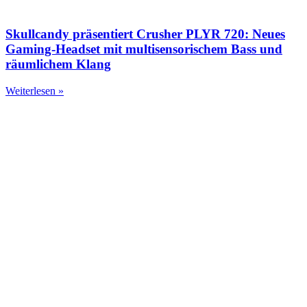
Skullcandy präsentiert Crusher PLYR 720: Neues
Gaming-Headset mit multisensorischem Bass und
räumlichem Klang
Weiterlesen »