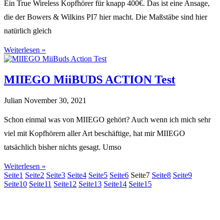
Ein True Wireless Kopfhörer für knapp 400€. Das ist eine Ansage,
die der Bowers & Wilkins PI7 hier macht. Die Maßstäbe sind hier
natürlich gleich
Weiterlesen »
MIIEGO MiiBUDS ACTION Test
Julian
November 30, 2021
Schon einmal was von MIIEGO gehört? Auch wenn ich mich sehr
viel mit Kopfhörern aller Art beschäftige, hat mir MIIEGO
tatsächlich bisher nichts gesagt. Umso
Weiterlesen »
Seite
1
Seite
2
Seite
3
Seite
4
Seite
5
Seite
6
Seite
7
Seite
8
Seite
9
Seite
10
Seite
11
Seite
12
Seite
13
Seite
14
Seite
15