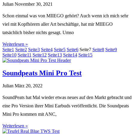
Julian
November 30, 2021
Schon einmal was von MIIEGO gehört? Auch wenn ich mich sehr
viel mit Kopfhörern aller Art beschäftige, hat mir MIIEGO
tatsächlich bisher nichts gesagt. Umso
Weiterlesen »
Seite
1
Seite
2
Seite
3
Seite
4
Seite
5
Seite
6
Seite
7
Seite
8
Seite
9
Seite
10
Seite
11
Seite
12
Seite
13
Seite
14
Seite
15
Soundpeats Mini Pro Test
Julian
März 20, 2022
SoundPeats hat Mal wieder etwas neues auf den Markt gebracht und
eine Pro Version ihrer Mini Earbuds veröffentlicht. Die Soundpeats
Mini Pro kommen mit ANC,
Weiterlesen »