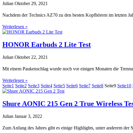
Julian
Oktober 29, 2021
Nachdem der Technics AZ70 zu den besten Kopfhörern im letzten Jahr
Weiterlesen »
HONOR Earbuds 2 Lite Test
Julian
Oktober 22, 2021
Mit einem Paukenschlag wurde noch vor einigen Monaten die Trennu
Weiterlesen »
Seite
1
Seite
2
Seite
3
Seite
4
Seite
5
Seite
6
Seite
7
Seite
8
Seite
9
Seite
10
Shure AONIC 215 Gen 2 True Wireless Te
Julian
Januar 3, 2022
Zum Anfang des Jahres gibt es einige Highlights, unter anderem de