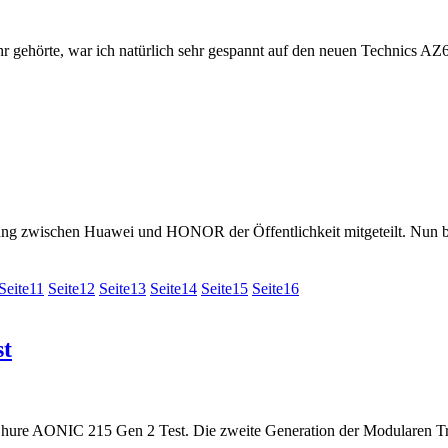
 gehörte, war ich natürlich sehr gespannt auf den neuen Technics AZ
ng zwischen Huawei und HONOR der Öffentlichkeit mitgeteilt. Nun bri
Seite
11
Seite
12
Seite
13
Seite
14
Seite
15
Seite
16
st
r Shure AONIC 215 Gen 2 Test. Die zweite Generation der Modularen T